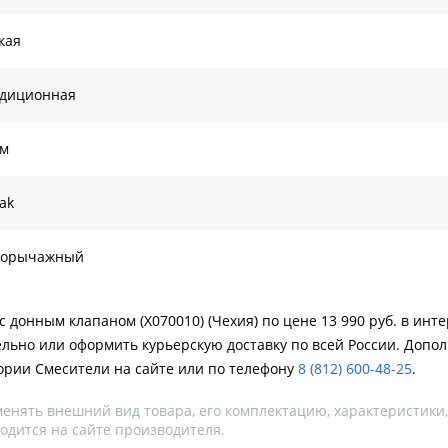
кая
адиционная
ом
ak
норычажный
с донным клапаном (X070010) (Чехия) по цене 13 990 руб. в инт
ельно или оформить курьерскую доставку по всей России. Допол
ории Смесители на сайте или по телефону
8 (812) 600-48-25
.
менять внешний вид товара, его комплектацию, характеристики
одится на сайте производителя.