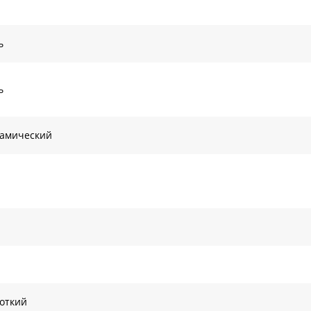
ь
ь
амический
откий