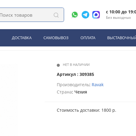
1.00 для умывальника с донным клапаном (X070010)
c 10:00 до 19:
Без выходных
 011.00 для умывальника с д
ДОСТАВКА
САМОВЫВОЗ
ОПЛАТА
ВЫСТАВОЧНЫЙ
НЕТ В НАЛИЧИИ
Артикул : 309385
Производитель
:
Ravak
Страна
: Чехия
Стоимость доставки: 1800 р.