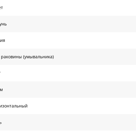
ет
унь
хия
 раковины (умывальника)
"
ом
изонтальный
ь