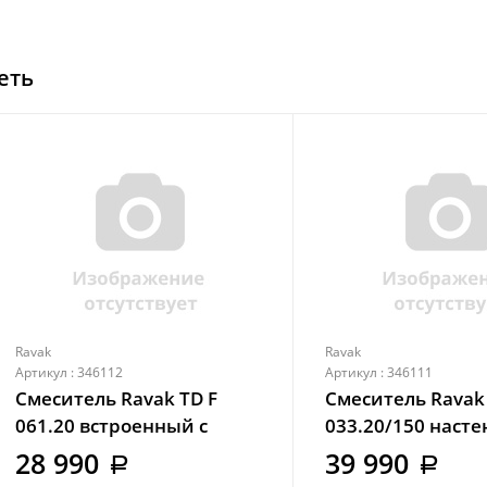
еть
Ravak
Ravak
Артикул : 346112
Артикул : 346111
Смеситель Ravak TD F
Смеситель Ravak 
061.20 встроенный с
033.20/150 наст
переключателем черный
термостатическ
28 990
39 990
a
a
(X070156)
душа без гарнит