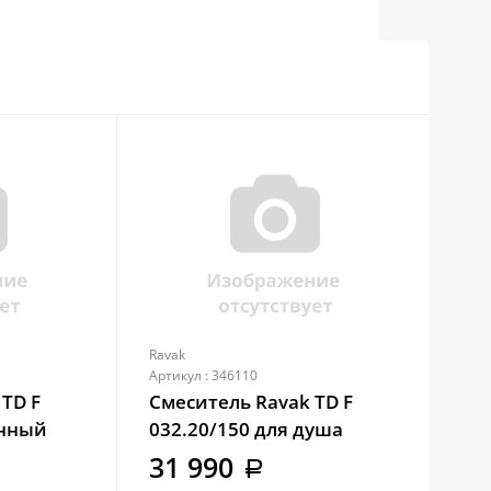
Ravak
Rav
Артикул : 346110
Арти
TD F
Смеситель Ravak TD F
См
енный
032.20/150 для душа
01
ий для
черный (X070153)
бе
31 990
2
a
уры
че