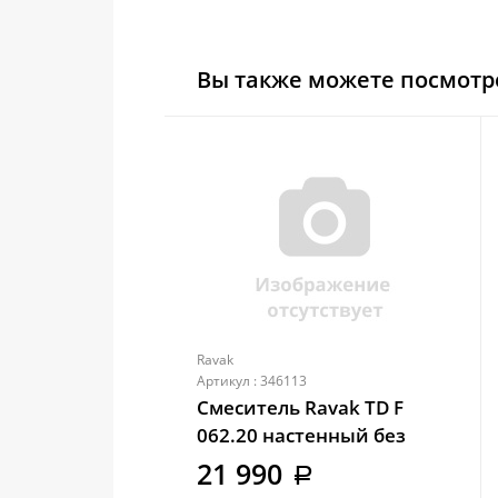
Вы также можете посмотр
Ravak
Артикул : 346113
Смеситель Ravak TD F
062.20 настенный без
переключателя черный
21 990
a
(X070157)