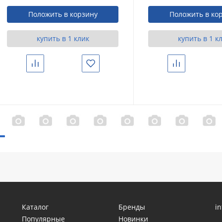
черный (X070154
Положить в корзину
Положить в ко
купить в 1 клик
купить в 1 к
Сравнить
Избранное
Сравнить
Каталог
Бренды
i
Популярные
Новинки