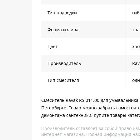
Тип подводки
гиб
Форма излива
тр
Цвет
хр
Производитель
Rav
Тип смесителя
од
Смеситель Ravak RS 011.00 для умывальника 
Петербурге. Товар можно забрать самостоят
демонтажа сантехники. Купите товары катег
Производитель оставляет за собой право из
интернет-магазина. Полная информация нах