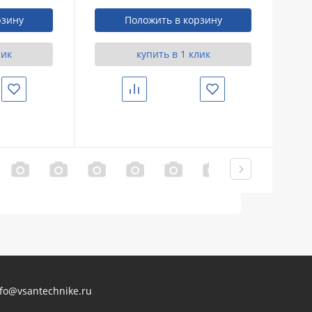
)
рзину
Положить в корзину
лик
купить в 1 клик
Избранное
Сравнить
Избранное
nfo@vsantechnike.ru