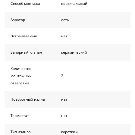
Способ монтажа
вертикальный
Аэратор
есть
Встраиваемый
нет
Запорный клапан
керамический
Количество
монтажных
2
отверстий
Поворотный излив
нет
Термостат
нет
Тип излива
короткий