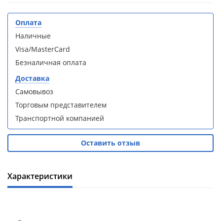
кабина
кабина
AvaCan
AvaCan
L910
L910
Оплата
(L910)
(L910)
Наличные
Visa/MasterCard
Безналичная оплата
Доставка
Душевой
Душевой
Самовывоз
уголок
уголок
Торговым представителем
ABBER
ABBER
Транспортной компанией
Schwarzer
Schwarzer
Diamant
Diamant
AG30120B5-
AG30120B5-
Оставить отзыв
S90B5 +
S90B5 +
поддон
поддон
(Витрина)
(Витрина)
Характеристики