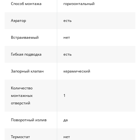
Способ монтажа
горизонтальный
Аэратор
есть
Встраиваемый
нет
Гибкая подводка
есть
Запорный клапан
керамический
Количество
монтажных
1
отверстий
Поворотный излив
да
Термостат
нет