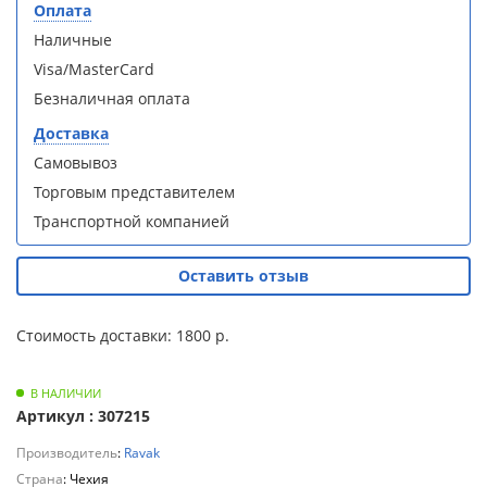
S90B5 +
S90B5 +
Оплата
Для
поддон
поддон
Наличные
полотенцесушителей
(Витрина)
(Витрина)
Visa/MasterCard
Слив
Безналичная оплата
и
Доставка
трапы
Самовывоз
Душевой
Душевой
Торговым представителем
Для
уголок
уголок
климатической
Транспортной компанией
BelBagno
BelBagno
техники
UNO-AH-
UNO-AH-
1-120/90-
1-120/90-
Оставить отзыв
P-Cr без
P-Cr без
Для
поддона
поддона
измельчителей
(витрина)
(витрина)
Стоимость доставки: 1800 р.
пищевых
отходов
В НАЛИЧИИ
Артикул : 307215
Производитель
:
Ravak
Комплект
Комплект
Страна
мебели
мебели
: Чехия