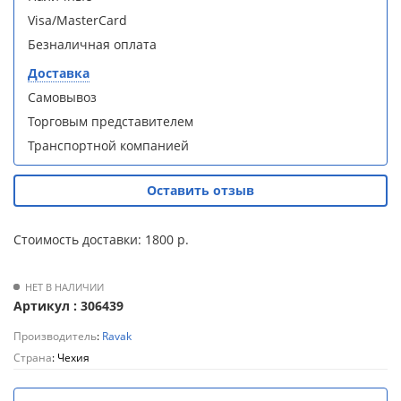
S90B5 +
S90B5 +
Для
Visa/MasterCard
поддон
поддон
полотенцесушителей
(Витрина)
(Витрина)
Безналичная оплата
Доставка
Слив
Самовывоз
и
трапы
Торговым представителем
Транспортной компанией
Душевой
Душевой
Для
уголок
уголок
климатической
BelBagno
BelBagno
Оставить отзыв
техники
UNO-AH-
UNO-AH-
1-120/90-
1-120/90-
P-Cr без
P-Cr без
Стоимость доставки: 1800 р.
Для
поддона
поддона
измельчителей
(витрина)
(витрина)
пищевых
НЕТ В НАЛИЧИИ
отходов
Артикул : 306439
Производитель
:
Ravak
Страна
: Чехия
Комплект
Комплект
мебели
мебели