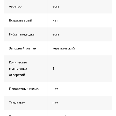
Аэратор
есть
Встраиваемый
нет
Гибкая подводка
есть
Запорный клапан
керамический
Количество
монтажных
1
отверстий
Поворотный излив
нет
Термостат
нет