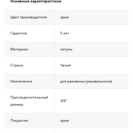
Основные характеристики
Душевой
Душевой
уголок
уголок
BelBagno
BelBagno
Цвет производителя
хром
UNO-AH-
UNO-AH-
1-120/90-
1-120/90-
P-Cr без
P-Cr без
Гарантия
5 лет
поддона
поддона
(витрина)
(витрина)
Материал
латунь
Все
Все
новинки
акции
Страна
Чехия
Назначение
для раковины (умывальника)
Присоединительный
3/8"
размер
Покрытие
хром