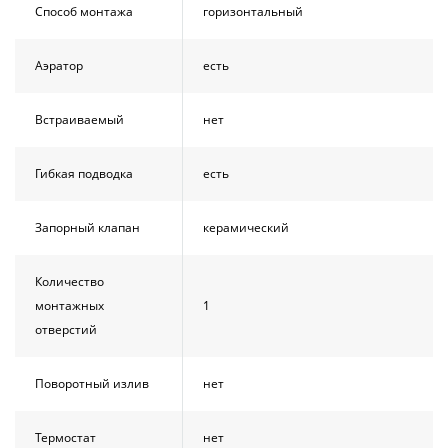
Способ монтажа
горизонтальный
Аэратор
есть
Встраиваемый
нет
Гибкая подводка
есть
Запорный клапан
керамический
Количество
монтажных
1
отверстий
Поворотный излив
нет
Термостат
нет