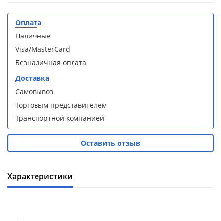
кабина
кабина
AvaCan
AvaCan
L910
L910
Оплата
(L910)
(L910)
Наличные
Visa/MasterCard
Безналичная оплата
Доставка
Душевой
Душевой
Самовывоз
уголок
уголок
Торговым представителем
ABBER
ABBER
Транспортной компанией
Schwarzer
Schwarzer
Diamant
Diamant
AG30120B5-
AG30120B5-
Оставить отзыв
S90B5 +
S90B5 +
поддон
поддон
(Витрина)
(Витрина)
Характеристики