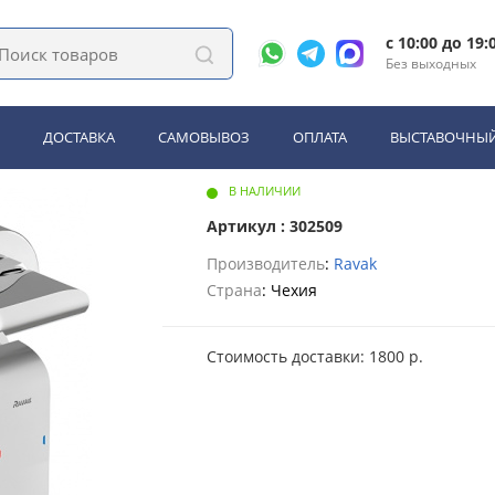
.00/150 для душа (X070121)
c 10:00 до 19:
Без выходных
032.00/150 для душа (X070121)
ДОСТАВКА
САМОВЫВОЗ
ОПЛАТА
ВЫСТАВОЧНЫЙ
В НАЛИЧИИ
Артикул : 302509
Производитель
:
Ravak
Страна
: Чехия
Стоимость доставки: 1800 р.