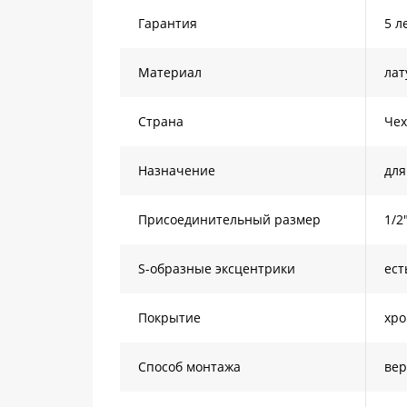
Гарантия
5 л
Материал
лат
Страна
Че
Назначение
для
Присоединительный размер
1/2
S-образные эксцентрики
ест
Покрытие
хр
Способ монтажа
ве