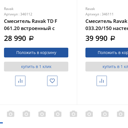
Ravak
Ravak
Артикул : 346112
Артикул : 346111
Смеситель Ravak TD F
Смеситель Ravak 
061.20 встроенный с
033.20/150 наст
переключателем черный
термостатическ
28 990
39 990
a
a
(X070156)
душа без гарнит
черный (X070154
Положить в корзину
Положить в ко
купить в 1 клик
купить в 1 к
Сравнить
Избранное
Сравнить