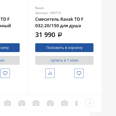
Ravak
Rav
Артикул : 346110
Арти
TD F
Смеситель Ravak TD F
См
енный
032.20/150 для душа
01
ий для
черный (X070153)
бе
31 990
2
a
уры
че
)
рзину
Положить в корзину
лик
купить в 1 клик
Избранное
Сравнить
Избранное