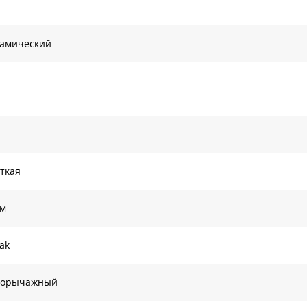
амический
ткая
ом
ak
норычажный