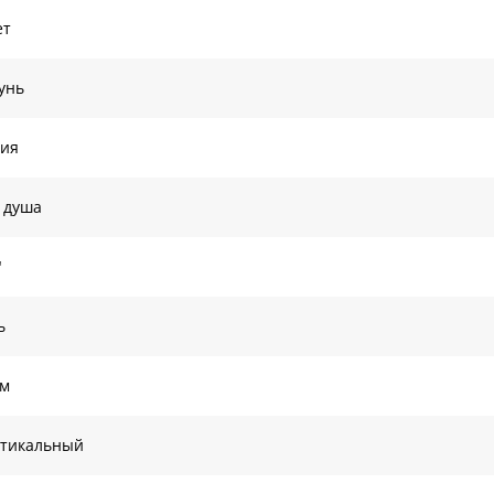
ет
унь
хия
 душа
"
ь
ом
ртикальный