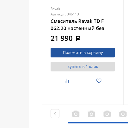
Ravak
Артикул : 346113
Смеситель Ravak TD F
062.20 настенный без
переключателя черный
21 990
a
(X070157)
Положить в корзину
купить в 1 клик
Сравнить
Избранное