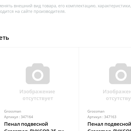
менять внешний вид товара, его комплектацию, характеристики
одится на сайте производителя.
еть
Grossman
Grossman
Артикул : 347164
Артикул : 347163
Пенал подвесной
Пенал подвесно