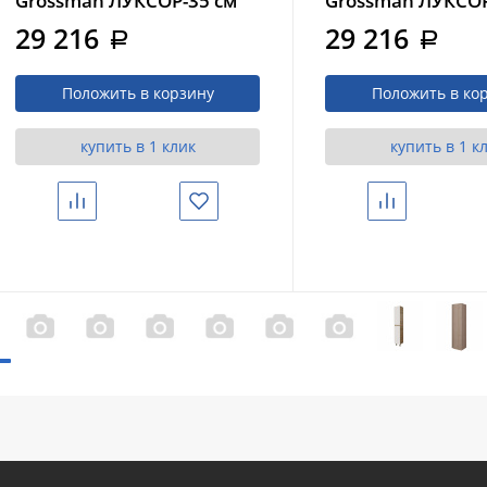
Grossman ЛУКСОР-35 см
Grossman ЛУКСОР
универсальный, белый
универсальный,
29 216
29 216
a
a
матовый (303550)
бежевый матов
(303551)
Положить в корзину
Положить в ко
купить в 1 клик
купить в 1 к
Сравнить
Избранное
Сравнить