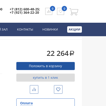
льный, графит матовый (303546)
0
0
00
+7 (812) 600-48-25;
+7 (921) 364-22-20
альный, графит
 ЗАЛ
КОНТАКТЫ
НОВИНКИ
АКЦИИ
22 264
a
Положить в корзину
купить в 1 клик
Сравнить
Избранное
Оплата