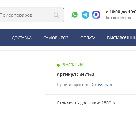
лы в ванную комнату
Пенал подвесной Grossman БЛИСС-35 см универса
c 10:00 до 19:
Без выходных
ossman БЛИСС-35 см универс
ДОСТАВКА
САМОВЫВОЗ
ОПЛАТА
ВЫСТАВОЧНЫЙ
В НАЛИЧИИ
Артикул : 347162
Производитель
:
Grossman
Стоимость доставки: 1800 р.