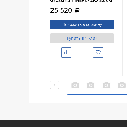
Grossman МЕРКАДО-32 см
универсальный, графит
25 520
a
матовый (303285)
Положить в корзину
купить в 1 клик
Сравнить
Избранное