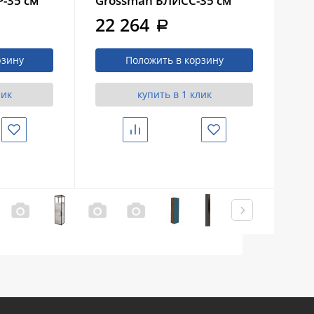
-35 см
Grossman БЛИСС-35 см
Gr
универсальный, графит
ун
22 264
2
a
ый
матовый (303546)
ма
рзину
Положить в корзину
лик
купить в 1 клик
Избранное
Сравнить
Избранное