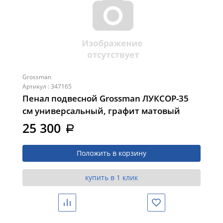
Grossman
Артикул : 347165
Пенал подвесной Grossman ЛУКСОР-35
см универсальный, графит матовый
(303549)
25 300
a
Положить в корзину
купить в 1 клик
Сравнить
Избранное