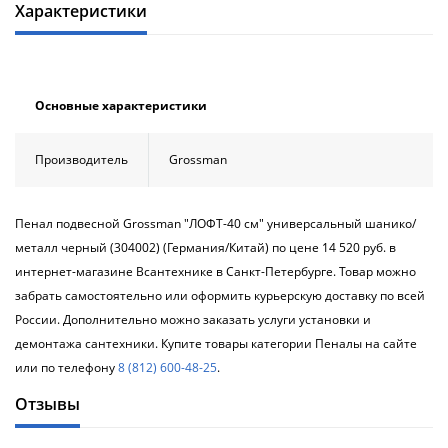
Характеристики
Душевой
Душевой
уголок
уголок
BelBagno
BelBagno
UNO-AH-
UNO-AH-
1-120/90-
1-120/90-
P-Cr без
P-Cr без
Основные характеристики
поддона
поддона
(витрина)
(витрина)
Производитель
Grossman
Все
Все
новинки
акции
Пенал подвесной Grossman "ЛОФТ-40 см" универсальный шанико/
металл черный (304002) (Германия/Китай) по цене 14 520 руб. в
интернет-магазине Всантехнике в Санкт-Петербурге. Товар можно
забрать самостоятельно или оформить курьерскую доставку по всей
России. Дополнительно можно заказать услуги установки и
демонтажа сантехники. Купите товары категории Пеналы на сайте
или по телефону
8 (812) 600-48-25
.
Отзывы