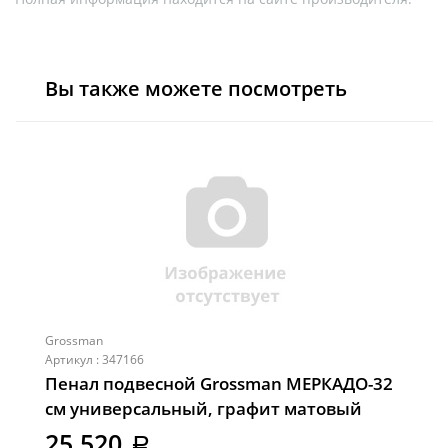
Вы также можете посмотреть
Grossman
Артикул : 347166
Пенал подвесной Grossman МЕРКАДО-32
см универсальный, графит матовый
(303285)
25 520
a