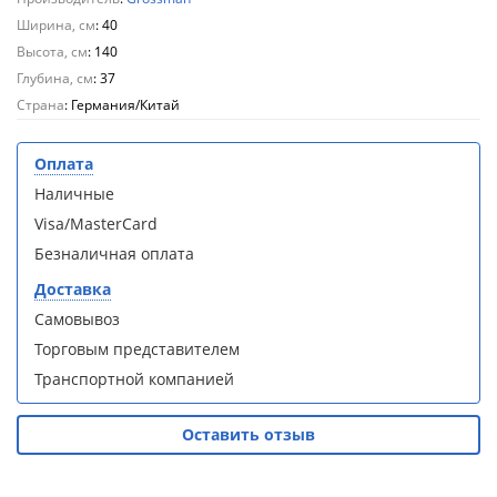
кабина
кабина
AvaCan
AvaCan
Ширина, см
: 40
L910
L910
Высота, см
: 140
(L910)
(L910)
Глубина, см
: 37
Страна
: Германия/Китай
Оплата
Наличные
Душевой
Душевой
Visa/MasterCard
уголок
уголок
ABBER
ABBER
Безналичная оплата
Schwarzer
Schwarzer
Diamant
Diamant
Доставка
AG30120B5-
AG30120B5-
Самовывоз
S90B5 +
S90B5 +
Торговым представителем
поддон
поддон
(Витрина)
(Витрина)
Транспортной компанией
Оставить отзыв