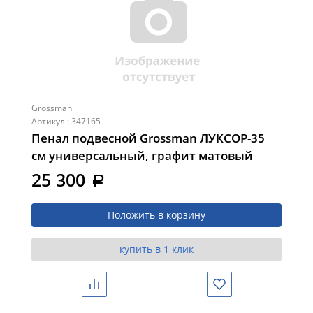
Grossman
Артикул : 347165
Пенал подвесной Grossman ЛУКСОР-35
см универсальный, графит матовый
(303549)
25 300
a
Положить в корзину
купить в 1 клик
Сравнить
Избранное