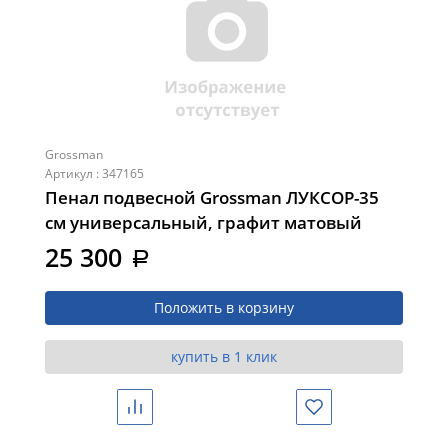
Grossman
Артикул : 347165
Пенал подвесной Grossman ЛУКСОР-35
см универсальный, графит матовый
(303549)
25 300
a
Положить в корзину
купить в 1 клик
Сравнить
Избранное