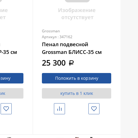
Grossman
Gro
Артикул : 347162
Арти
й
Пенал подвесной
Пе
-35 см
Grossman БЛИСС-35 см
Gr
универсальный, графит
ун
25 300
3
a
ый
матовый (303546)
ма
рзину
Положить в корзину
лик
купить в 1 клик
Избранное
Сравнить
Избранное