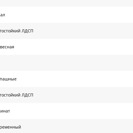
нал
гостойкий ЛДСП
весная
спашные
гостойкий ЛДСП
минат
временный