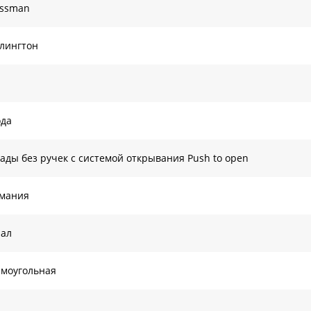
ossman
лингтон
ода
ады без ручек с системой открывания Push to open
рмания
нал
моугольная