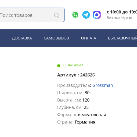
лы в ванную комнату
Пенал Grossman СМАРТ-30 см подвесной, универса
c 10:00 до 19:
Без выходных
РТ-30 см подвесной, универс
ДОСТАВКА
САМОВЫВОЗ
ОПЛАТА
ВЫСТАВОЧНЫЙ
В НАЛИЧИИ
Артикул : 242626
Производитель
:
Grossman
Ширина, см
: 30
Высота, см
: 120
Глубина, см
: 25
Форма
: прямоугольная
Страна
: Германия