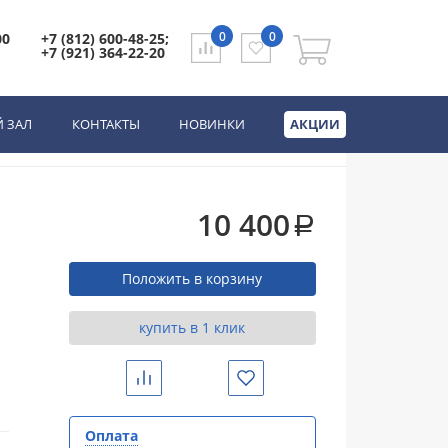
л. веллингтон/графит
0
0
00
+7 (812) 600-48-25;
+7 (921) 364-22-20
ал. веллингтон/
 ЗАЛ
КОНТАКТЫ
НОВИНКИ
АКЦИИ
10 400
a
Положить в корзину
купить в 1 клик
Сравнить
Избранное
Оплата