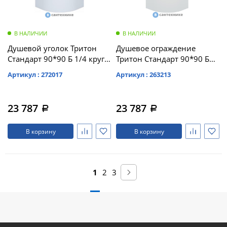
В НАЛИЧИИ
В НАЛИЧИИ
Душевой уголок Тритон
Душевое ограждение
Стандарт 90*90 Б 1/4 круга,
Тритон Стандарт 90*90 Б
глуб. подд., Аква, Мозаика,
1/4 круга, глуб. подд., Аква,
Артикул : 272017
Артикул : 263213
Белый (DK93_2)
Лён, Белый без доборного
(DK230_1)
23 787
23 787
a
a
В корзину
В корзину
1
2
3