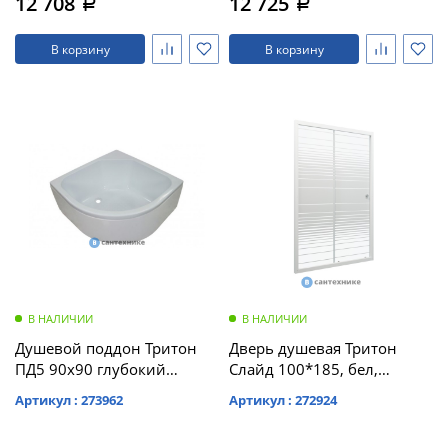
12 708
12 725
a
a
В корзину
В корзину
В НАЛИЧИИ
В НАЛИЧИИ
Душевой поддон Тритон
Дверь душевая Тритон
ПД5 90х90 глубокий
Слайд 100*185, бел,
полукруг в сборе (ПД5) без
полосы (DP75)
Артикул : 273962
Артикул : 272924
сифона