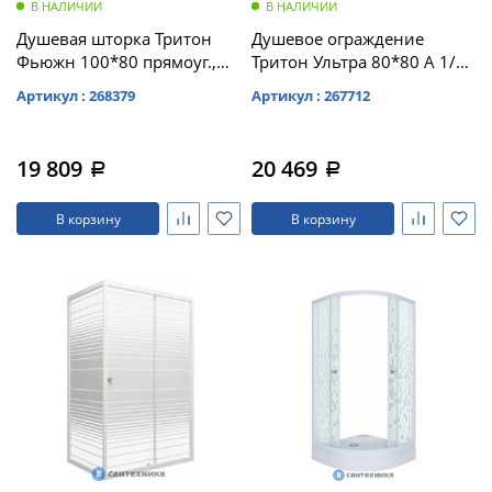
В НАЛИЧИИ
В НАЛИЧИИ
Душевая шторка Тритон
Душевое ограждение
Фьюжн 100*80 прямоуг.,
Тритон Ультра 80*80 А 1/4
Белый, Полосы (DK261)
круга, низк. подд., Белый,
Артикул : 268379
Артикул : 267712
прозр. без доборного
(DK245)
19 809
20 469
a
a
В корзину
В корзину