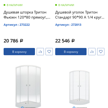
В НАЛИЧИИ
В НАЛИЧИИ
Душевая шторка Тритон
Душевой уголок Тритон
Фьюжн 120*80 прямоуг.,
Стандарт 90*90 А 1/4 круга,
Белый, Полосы (DK262)
низ. подд., Аква, Мозаика,
Артикул : 273222
Артикул : 272013
Белый (DK69_2)
20 786
22 546
a
a
В корзину
В корзину