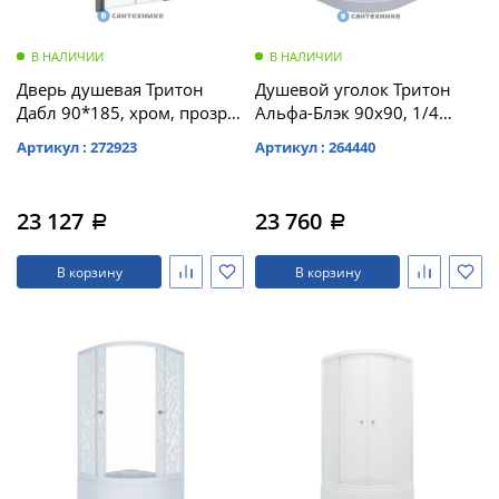
В НАЛИЧИИ
В НАЛИЧИИ
Дверь душевая Тритон
Душевой уголок Тритон
Дабл 90*185, хром, прозр.
Альфа-Блэк 90х90, 1/4
(DP73)
круга, низ. подд. (DK288)
Артикул : 272923
Артикул : 264440
23 127
23 760
a
a
В корзину
В корзину