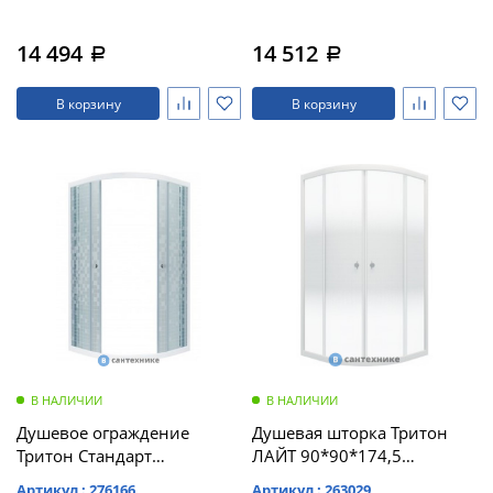
14 494
14 512
a
a
В корзину
В корзину
В НАЛИЧИИ
В НАЛИЧИИ
Душевое ограждение
Душевая шторка Тритон
Тритон Стандарт
ЛАЙТ 90*90*174,5
90*90*174,5 МОЗАИКА, 1/4
(DK217_1)
Артикул : 276166
Артикул : 263029