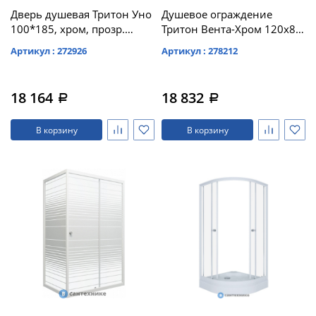
Дверь душевая Тритон Уно
Душевое ограждение
100*185, хром, прозр.
Тритон Вента-Хром 120х80,
(DP80)
прямоуг (DK297)
Артикул : 272926
Артикул : 278212
18 164
18 832
a
a
В корзину
В корзину