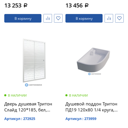
13 253
13 456
a
a
В корзину
В корзину
В НАЛИЧИИ
В НАЛИЧИИ
Дверь душевая Тритон
Душевой поддон Тритон
Слайд 120*185, бел,
ПД19 120х80 1/4 круга,
полосы (DP76)
средний с сиденьем,
Артикул : 272925
Артикул : 273959
правый (ПД19) без сифона