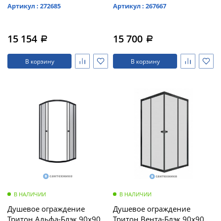
(DK232_1)
100*100*187,5 МОЗАИКА,
Артикул : 272685
Артикул : 267667
1/4 круга, Аква, Белый
(DK183_1)
15 154
15 700
a
a
В корзину
В корзину
В НАЛИЧИИ
В НАЛИЧИИ
Душевое ограждение
Душевое ограждение
Тритон Альфа-Блэк 90х90,
Тритон Вента-Блэк 90х90,