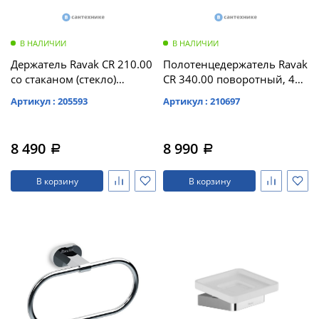
В НАЛИЧИИ
В НАЛИЧИИ
Держатель Ravak CR 210.00
Полотенцедержатель Ravak
со стаканом (стекло)
CR 340.00 поворотный, 42
(X07P188)
см (X07P319)
Артикул : 205593
Артикул : 210697
8 490
8 990
a
a
В корзину
В корзину